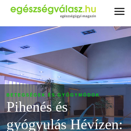
BETEGSÉGEK ÉS GYÓGYMÓDOK
Pihenés és
gyógyulás Hévízen: