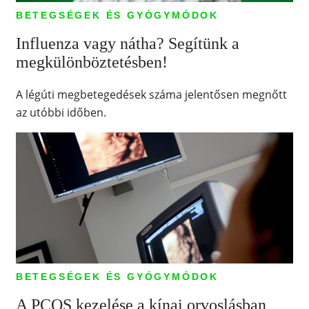
BETEGSÉGEK ÉS GYÓGYMÓDOK
Influenza vagy nátha? Segítünk a
megkülönböztetésben!
A légúti megbetegedések száma jelentősen megnőtt
az utóbbi időben.
BETEGSÉGEK ÉS GYÓGYMÓDOK
A PCOS kezelése a kínai orvoslásban